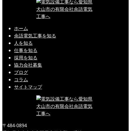
ホーム
余語電気工事を知る
人を知る
仕事を知る
採用を知る
協力会社募集
ブログ
コラム
サイトマップ
〒484-0894