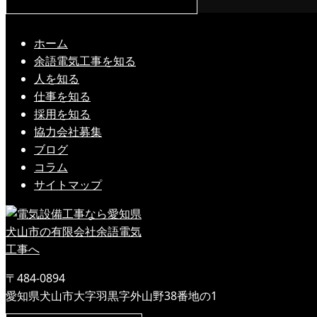
ホーム
余語電気工事を知る
人を知る
仕事を知る
採用を知る
協力会社募集
ブログ
コラム
サイトマップ
〒484-0894
愛知県犬山市大字羽黒字外山野38番地の1