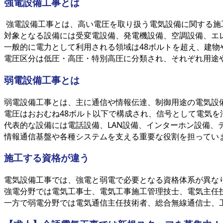
強電設備工事とは
強電設備工事とは、高い電圧を取り扱う電気設備に関する施
対象となる設備には受変電設備、発電機設備、空調設備、エ
一般的に電力として利用される領域は48ボルトを超え、建
電圧区分は低圧・高圧・特別高圧に分類され、それぞれ用途
弱電設備工事とは
弱電設備工事とは、主に通信や情報伝達、制御用途の電気設
電圧はおおむね48ボルト以下で構成され、信号として電気を
代表的な設備には電話設備、LAN設備、インターホン設備、
情報通信基盤や各種システムを支える重要な役割を担ってい
施工する資格が違う
電気設備工事では、強電と弱電で必要となる資格体系が異な
強電分野では電気工事士、電気工事施工管理技士、電気主任
一方で弱電分野では電気通信主任技術者、総合無線通信士、