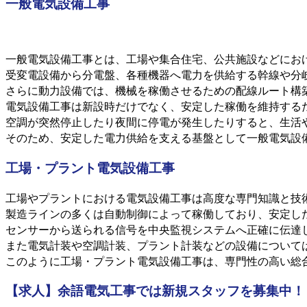
一般電気設備工事
一般電気設備工事とは、工場や集合住宅、公共施設などにお
受変電設備から分電盤、各種機器へ電力を供給する幹線や分
さらに動力設備では、機械を稼働させるための配線ルート構
電気設備工事は新設時だけでなく、安定した稼働を維持する
空調が突然停止したり夜間に停電が発生したりすると、生活
そのため、安定した電力供給を支える基盤として一般電気設
工場・プラント電気設備工事
工場やプラントにおける電気設備工事は高度な専門知識と技
製造ラインの多くは自動制御によって稼働しており、安定し
センサーから送られる信号を中央監視システムへ正確に伝達
また電気計装や空調計装、プラント計装などの設備について
このように工場・プラント電気設備工事は、専門性の高い総
【求人】余語電気工事では新規スタッフを募集中！