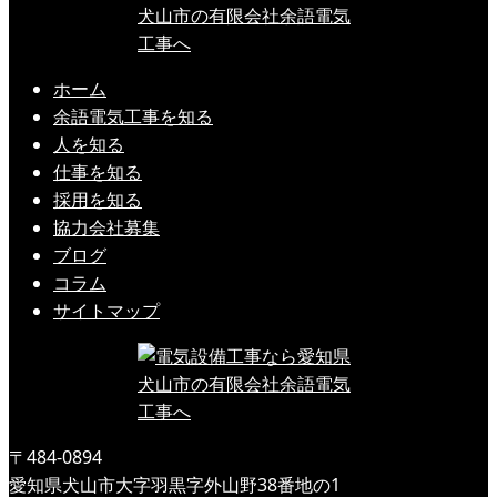
ホーム
余語電気工事を知る
人を知る
仕事を知る
採用を知る
協力会社募集
ブログ
コラム
サイトマップ
〒484-0894
愛知県犬山市大字羽黒字外山野38番地の1