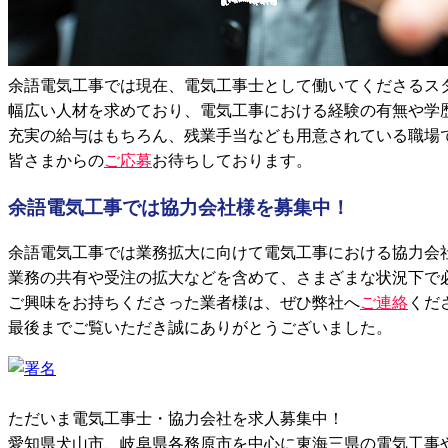
余語電気工事では現在、電気工事士として働いてくださるス
幅広い人材を求めており、電気工事における経験の有無や学
充実の給与はもちろん、残業手当なども用意されている職場
皆さまからの
ご応募
お待ちしております。
余語電気工事では協力会社様を募集中！
余語電気工事では業務拡大に向けて電気工事における協力会
業務の共有や受注の拡大などを含めて、さまざまな状況下で
ご興味をお持ちくださった業者様は、ぜひ弊社へ
ご連絡
くだ
最後までご覧いただき誠にありがとうございました。
ただいま電気工事士・協力会社を求人募集中！
愛知県犬山市、岐阜県各務原市を中心に東海三県の電気工事