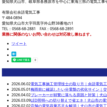
愛知県犬山市、岐阜県各務原市を中心に東海三県の電気工事
有限会社余語電気工事
〒484-0894
愛知県犬山市大字羽黒字外山野38番地の1
TEL：0568-68-2881 FAX：0568-68-2891
業務に関係のないお問い合わせは対応致し兼ねます。
ツイート
最近の投稿
2026.06.02
電気工事施工管理技士の取り方｜余語電気工
2026.05.01
梅雨前に確認したい分電盤の劣化サイン｜交
2026.04.02
ブレーカーが頻繁に落ちる原因と対策｜犬山
2026.03.09
LED照明への切り替えで省エネ！犬山市の
2026.02.02
店舗の電気容量不足を解消｜犬山市の電気工