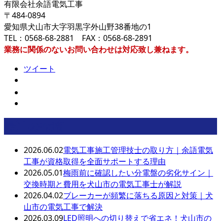
有限会社余語電気工事
〒484-0894
愛知県犬山市大字羽黒字外山野38番地の1
TEL：0568-68-2881 FAX：0568-68-2891
業務に関係のないお問い合わせは対応致し兼ねます。
ツイート
最近の投稿
2026.06.02
電気工事施工管理技士の取り方｜余語電気
工事が資格取得を全面サポートする理由
2026.05.01
梅雨前に確認したい分電盤の劣化サイン｜
交換時期と費用を犬山市の電気工事士が解説
2026.04.02
ブレーカーが頻繁に落ちる原因と対策｜犬
山市の電気工事で解決
2026.03.09
LED照明への切り替えで省エネ！犬山市の