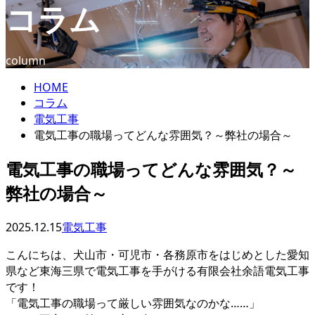
コラム
ENTRY
column
HOME
コラム
電気工事
電気工事の職場ってどんな雰囲気？～弊社の場合～
電気工事の職場ってどんな雰囲気？～
弊社の場合～
2025.12.15
電気工事
こんにちは、犬山市・可児市・各務原市をはじめとした愛知
県など東海三県で電気工事を手がける有限会社余語電気工事
です！
「電気工事の職場って厳しい雰囲気なのかな……」