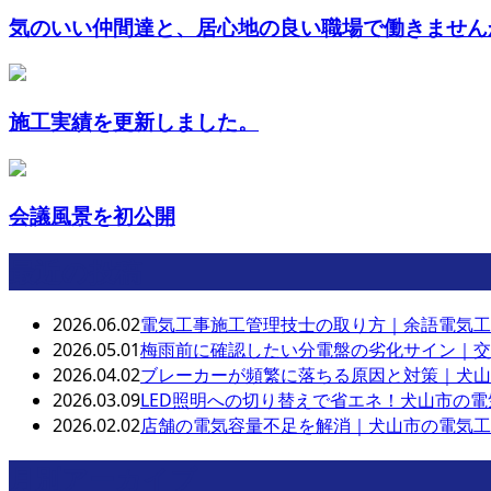
気のいい仲間達と、居心地の良い職場で働きませんか
施工実績を更新しました。
会議風景を初公開
最近の投稿
2026.06.02
電気工事施工管理技士の取り方｜余語電気工
2026.05.01
梅雨前に確認したい分電盤の劣化サイン｜交
2026.04.02
ブレーカーが頻繁に落ちる原因と対策｜犬山
2026.03.09
LED照明への切り替えで省エネ！犬山市の
2026.02.02
店舗の電気容量不足を解消｜犬山市の電気工
月別アーカイブ